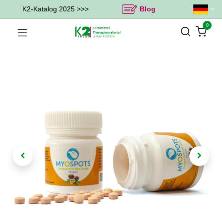
K2-Katalog 2025 >>>
Blog
0