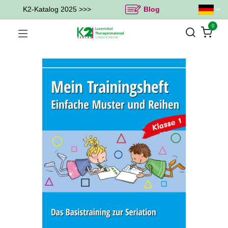
K2-Katalog 2025 >>>
Blog
0