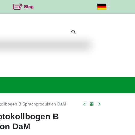
Blog
Beliebte Themen
Neu bei K2
Angebote %
kollbogen B Sprachproduktion DaM
otokollbogen B
ion DaM