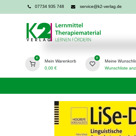
07734 935 748
service@k2-verlag.de
0
0
Mein Warenkorb
Meine Wunschli
0,00
€
Wunschliste anz
Förderpädagogik
Logopädie
Ergo