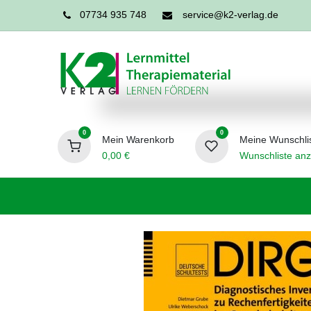
07734 935 748
service@k2-verlag.de
0
0
Mein Warenkorb
Meine Wunschli
0,00
€
Wunschliste anz
Förderpädagogik
Logopädie
Ergo