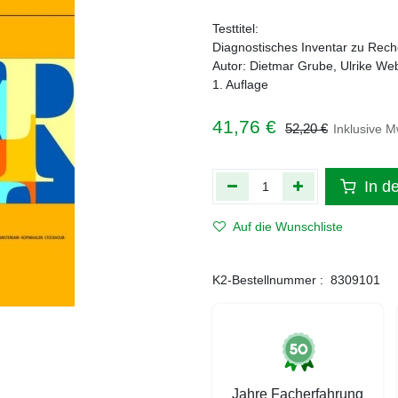
Testtitel:
Diagnostisches Inventar zu Reche
Autor: Dietmar Grube, Ulrike W
1. Auflage
41,76
€
52,20
€
Inklusive M
In d
Auf die Wunschliste
K2-Bestellnummer :
8309101
Jahre Facherfahrung