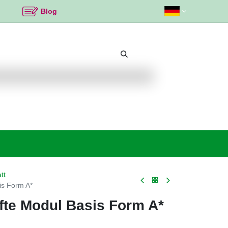
Blog
Beliebte Themen
Neu bei K2
Angebote %
tt
is Form A*
fte Modul Basis Form A*