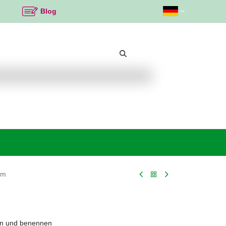
Blog
Beliebte Themen
Neu bei K2
Angebote %
am
en und benennen