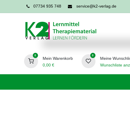
07734 935 748
service@k2-verlag.de
0
0
Mein Warenkorb
Meine Wunschli
0,00
€
Wunschliste anz
Förderpädagogik
Logopädie
Ergo