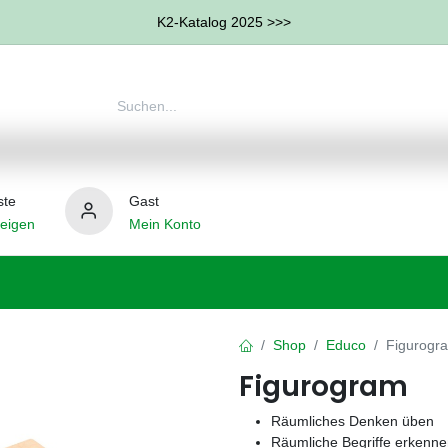
K2-Katalog 2025 >>>
ste
Gast
eigen
Mein Konto
therapie
Weitere Therapie-Bereiche
Hilfsmittel
Shop
Educo
Figurogr
Figurogram
Räumliches Denken üben
Räumliche Begriffe erkenn