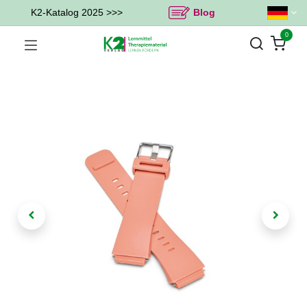
K2-Katalog 2025 >>>
Blog
0