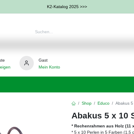
K2-Katalog 2025 >>>
ste
Gast
eigen
Mein Konto
therapie
Weitere Therapie-Bereiche
Hilfsmittel
Shop
Educo
Abakus 5 
Abakus 5 x 10 
* Rechenrahmen aus Holz (11 x
* 5 x 10 Perlen in 5 Farben (1,5