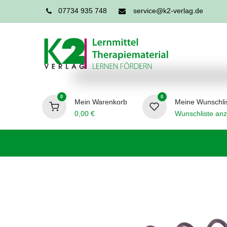
07734 935 748
service@k2-verlag.de
0
0
Mein Warenkorb
Meine Wunschli
0,00
€
Wunschliste anz
Förderpädagogik
Logopädie
Ergo