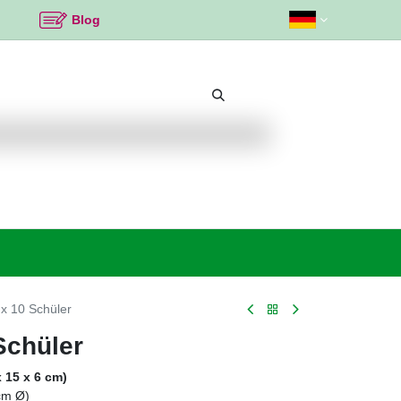
Blog
Beliebte Themen
Neu bei K2
Angebote %
x 10 Schüler
Schüler
 15 x 6 cm)
 cm Ø)