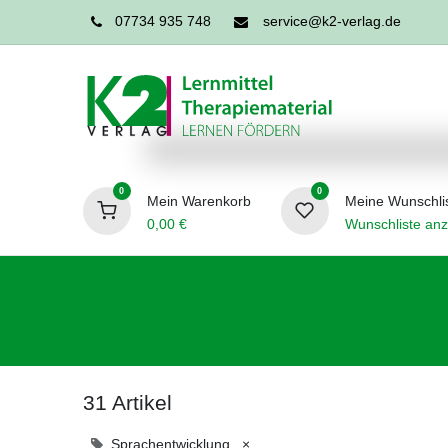
07734 935 748
service@k2-verlag.de
0
0
Mein Warenkorb
Meine Wunschli
0,00
€
Wunschliste anz
Förderpädagogik
Logopädie
Ergo
31 Artikel
Sprachentwicklung
×