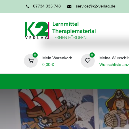
07734 935 748
service@k2-verlag.de
0
0
Mein Warenkorb
Meine Wunschli
0,00
€
Wunschliste anz
Förderpädagogik
Logopädie
Ergo