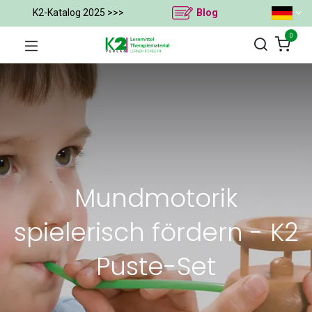
K2-Katalog 2025 >>>
Blog
0
Mundmotorik
spielerisch fördern - K2
Puste-Set