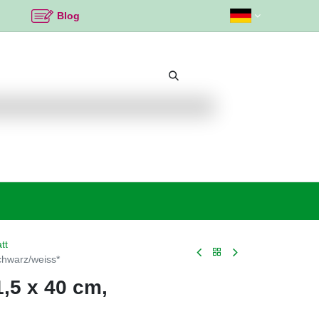
Blog
Beliebte Themen
Neu bei K2
Angebote %
tt
chwarz/weiss*
,5 x 40 cm,