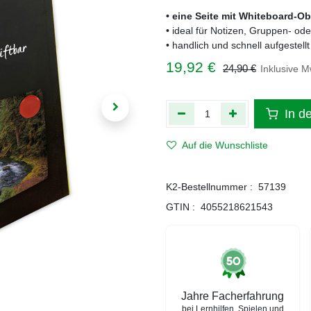
• eine Seite mit Whiteboard-O
• ideal für Notizen, Gruppen- od
• handlich und schnell aufgestellt
19,92
€
24,90
€
Inklusive M
In d
Auf die Wunschliste
K2-Bestellnummer :
57139
GTIN :
4055218621543
Jahre Facherfahrung
bei Lernhilfen, Spielen und