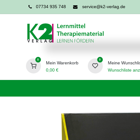
07734 935 748
service@k2-verlag.de
0
0
Mein Warenkorb
Meine Wunschli
0,00
€
Wunschliste anz
Förderpädagogik
Logopädie
Ergo