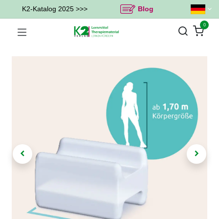
K2-Katalog 2025 >>>
Blog
0