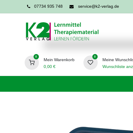
07734 935 748
service@k2-verlag.de
0
0
Mein Warenkorb
Meine Wunschli
0,00
€
Wunschliste anz
Förderpädagogik
Logopädie
Ergo