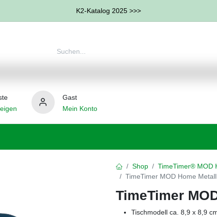
K2-Katalog 2025 >>>
ste
Gast
eigen
Mein Konto
therapie
Weitere Therapie-Bereiche
Hilfsmittel
Shop
TimeTimer® MOD H
TimeTimer MOD Home Metalli
TimeTimer MOD 
Tischmodell ca. 8,9 x 8,9 c