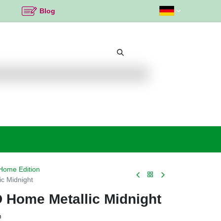
Blog
Beliebte Themen
Neu bei K2
Angebote %
ome Edition
c Midnight
Home Metallic Midnight
m