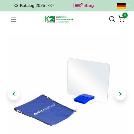
K2-Katalog 2025 >>>
Blog
0