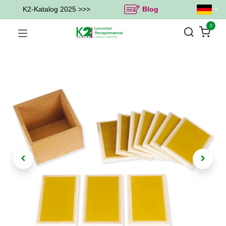
K2-Katalog 2025 >>>
Blog
0