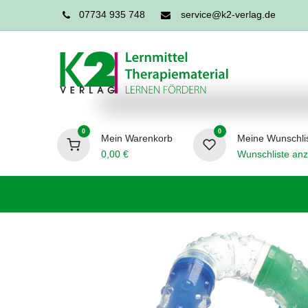
07734 935 748
service@k2-verlag.de
0
0
Mein Warenkorb
Meine Wunschli
0,00
€
Wunschliste anz
Förderpädagogik
Logopädie
Ergo