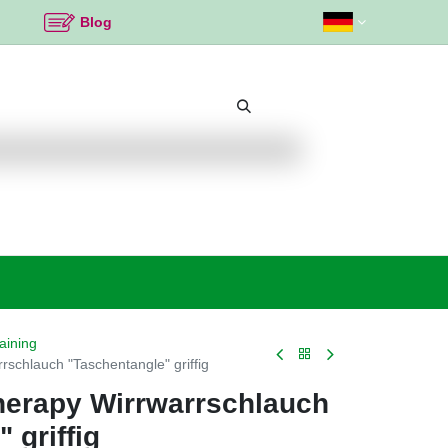
Blog
Beliebte Themen
Neu bei K2
Angebote %
aining
rschlauch "Taschentangle" griffig
herapy Wirrwarrschlauch
 griffig