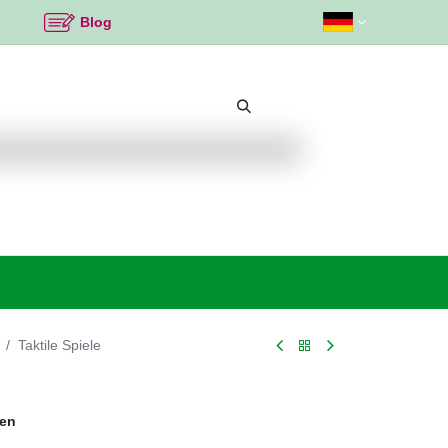
Blog
Beliebte Themen
Neu bei K2
Angebote %
Taktile Spiele
gen