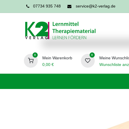
07734 935 748
service@k2-verlag.de
0
0
Mein Warenkorb
Meine Wunschli
0,00
€
Wunschliste anz
Förderpädagogik
Logopädie
Ergo