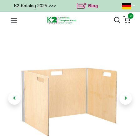
K2-Katalog 2025 >>>
Blog
0