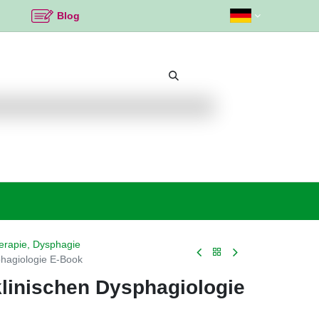
Blog
Beliebte Themen
Neu bei K2
Angebote %
erapie, Dysphagie
phagiologie E-Book
klinischen Dysphagiologie