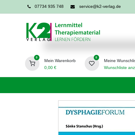
07734 935 748
service@k2-verlag.de
0
0
Mein Warenkorb
Meine Wunschli
0,00
€
Wunschliste anz
Förderpädagogik
Logopädie
Ergo