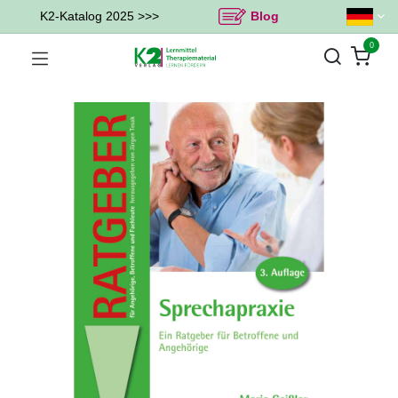
K2-Katalog 2025 >>>
Blog
0