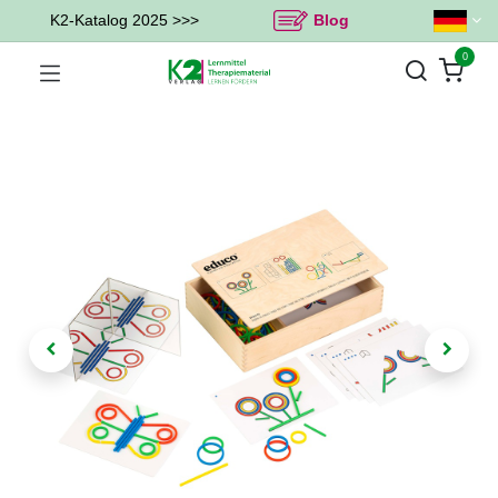
K2-Katalog 2025 >>>
Blog
0