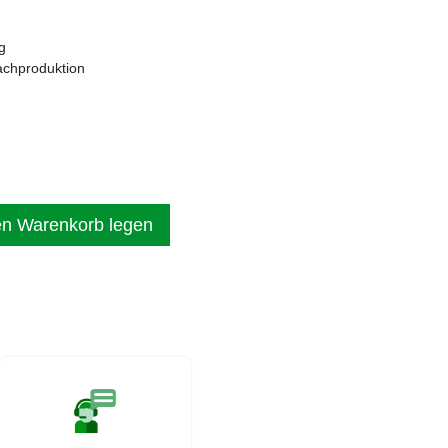
g
achproduktion
en Warenkorb legen