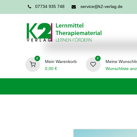
07734 935 748
service@k2-verlag.de
0
0
Mein Warenkorb
Meine Wunschli
0,00
€
Wunschliste anz
Förderpädagogik
Logopädie
Ergo