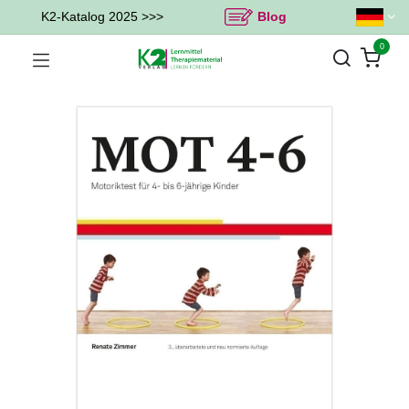
K2-Katalog 2025 >>>
Blog
0