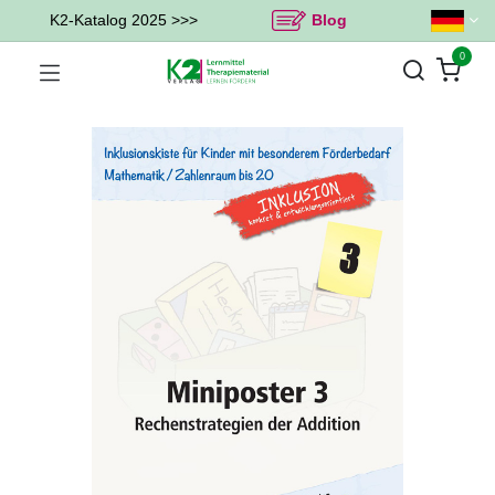
K2-Katalog 2025 >>>
Blog
0