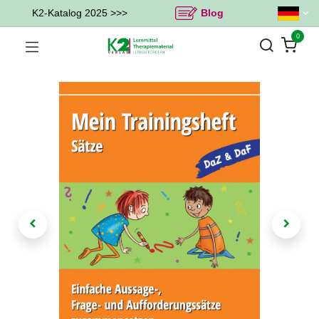
K2-Katalog 2025 >>>
Blog
0