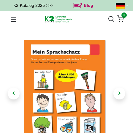
K2-Katalog 2025 >>>
Blog
0