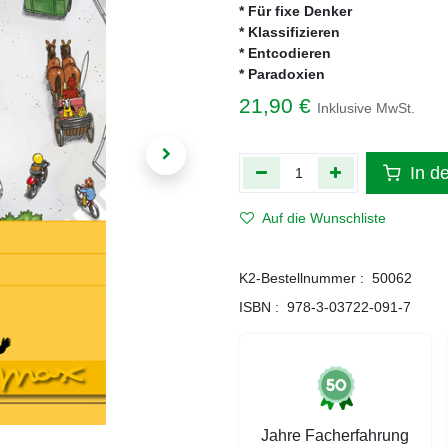
* Für fixe Denker
* Klassifizieren
* Entcodieren
* Paradoxien
21,90
€
Inklusive MwSt.
In d
Auf die Wunschliste
K2-Bestellnummer :
50062
ISBN :
978-3-03722-091-7
Jahre Facherfahrung