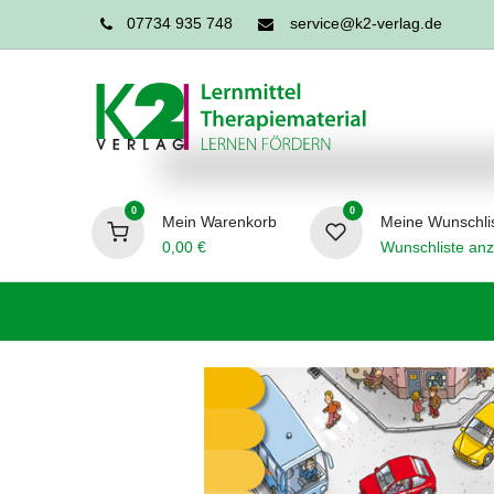
07734 935 748
service@k2-verlag.de
0
0
Mein Warenkorb
Meine Wunschli
0,00
€
Wunschliste anz
Förderpädagogik
Logopädie
Ergo