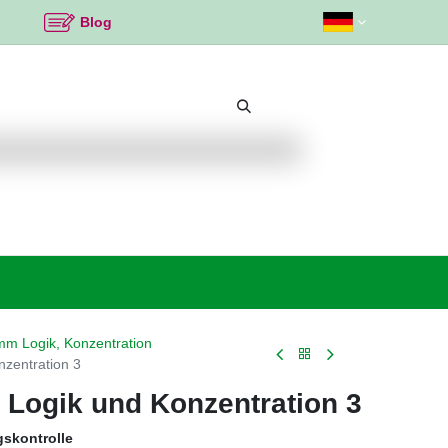
Blog
Beliebte Themen
Neu bei K2
Angebote %
m Logik, Konzentration
zentration 3
 Logik und Konzentration 3
gskontrolle