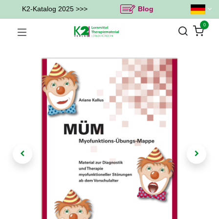
K2-Katalog 2025 >>>
Blog
0