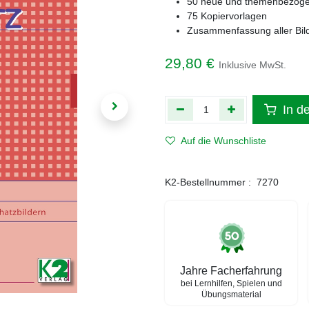
50 neue und themenbezoge
75 Kopiervorlagen
Zusammenfassung aller Bil
29,80
€
Inklusive MwSt.
In d
Auf die Wunschliste
K2-Bestellnummer :
7270
Jahre Facherfahrung
bei Lernhilfen, Spielen und
Übungsmaterial