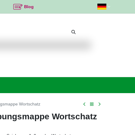
Blog
Beliebte Themen
Neu bei K2
Angebote %
smappe Wortschatz
ungsmappe Wortschatz