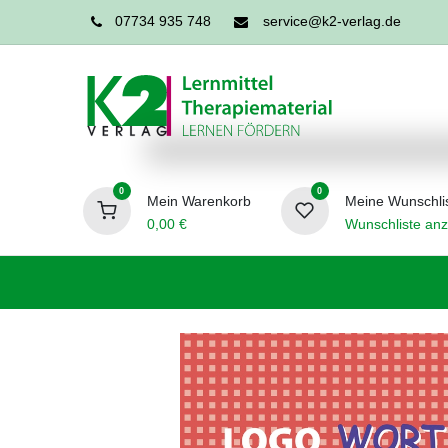
07734 935 748
service@k2-verlag.de
0
0
Mein Warenkorb
Meine Wunschli
0,00
€
Wunschliste anz
Förderpädagogik
Logopädie
Ergo