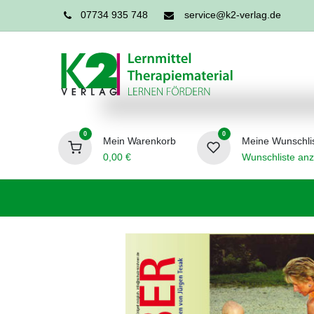
07734 935 748
service@k2-verlag.de
0
0
Mein Warenkorb
Meine Wunschli
0,00
€
Wunschliste anz
Förderpädagogik
Logopädie
Ergo