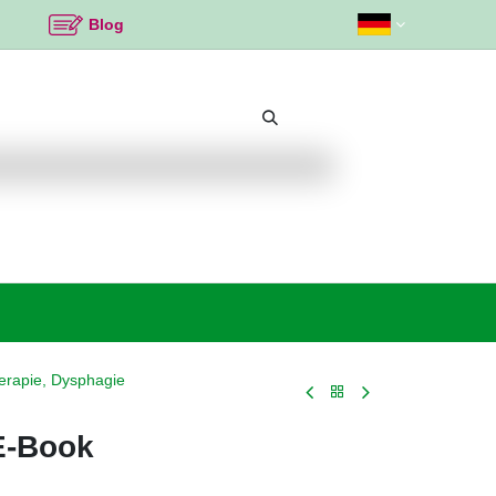
Blog
Beliebte Themen
Neu bei K2
Angebote %
erapie, Dysphagie
E-Book