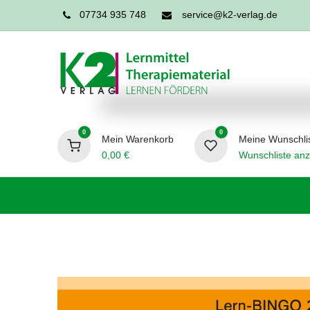
07734 935 748
service@k2-verlag.de
0
0
Mein Warenkorb
Meine Wunschli
0,00
€
Wunschliste anz
Förderpädagogik
Logopädie
Ergo