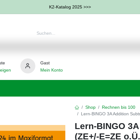
K2-Katalog 2025 >>>
ste
Gast
eigen
Mein Konto
therapie
Weitere Therapie-Bereiche
Hilfsmittel
Shop
Rechnen bis 100
Lern-BINGO 3A Addition Subtr
Lern-BINGO 3A 
(ZE+/-E=ZE o.Ü.