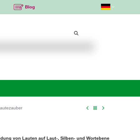
Blog
Beliebte Themen
Neu bei K2
Angebote %
autezauber
dung von Lauten auf Laut-, Silben- und Wortebene