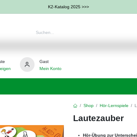
K2-Katalog 2025 >>>
ste
Gast
eigen
Mein Konto
therapie
Weitere Therapie-Bereiche
Hilfsmittel
Shop
Hör-Lernspiele
L
Lautezauber
Hör-Übung zur Unterschei