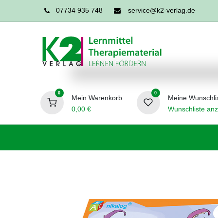
07734 935 748
service@k2-verlag.de
0
0
Mein Warenkorb
Meine Wunschli
0,00
€
Wunschliste anz
Förderpädagogik
Logopädie
Ergo