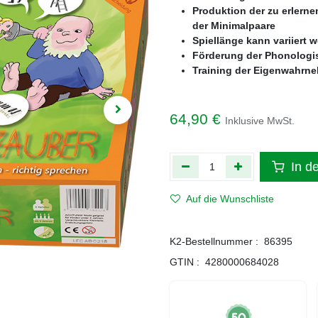
Produktion der zu erlern
der Minimalpaare
Spiellänge kann variiert 
Förderung der Phonologi
Training der Eigenwahrn
64,90
€
Inklusive MwSt.
In d
Auf die Wunschliste
K2-Bestellnummer :
86395
GTIN :
4280000684028