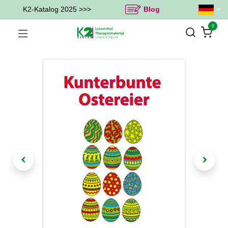
K2-Katalog 2025 >>>
Blog
0