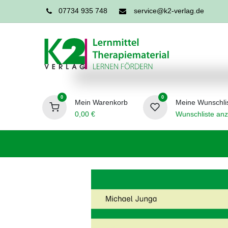
07734 935 748
service@k2-verlag.de
0
0
Mein Warenkorb
Meine Wunschli
0,00
€
Wunschliste anz
Förderpädagogik
Logopädie
Ergo