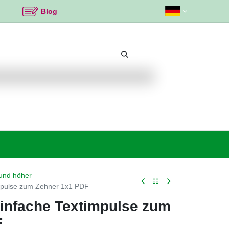
Blog
Beliebte Themen
Neu bei K2
Angebote %
und höher
mpulse zum Zehner 1x1 PDF
infache Textimpulse zum
F