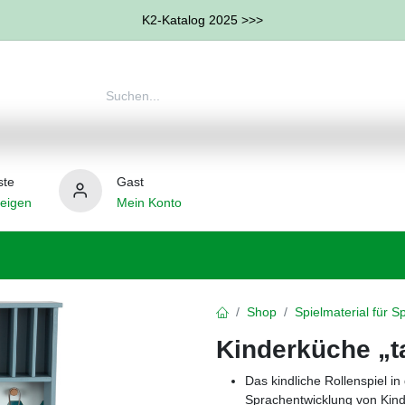
K2-Katalog 2025 >>>
ste
Gast
eigen
Mein Konto
therapie
Weitere Therapie-Bereiche
Hilfsmittel
Shop
Spielmaterial für 
Kinderküche „t
Das kindliche Rollenspiel i
Sprachentwicklung von Kin