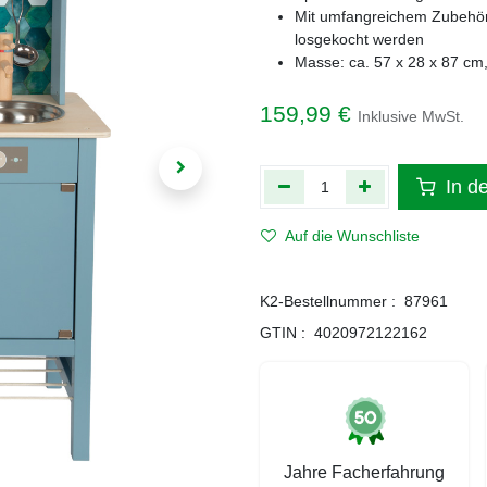
Mit umfangreichem Zubehör
losgekocht werden
Masse: ca. 57 x 28 x 87 cm
159,99
€
Inklusive MwSt.
In d
Auf die Wunschliste
K2-Bestellnummer :
87961
GTIN :
4020972122162
Jahre Facherfahrung