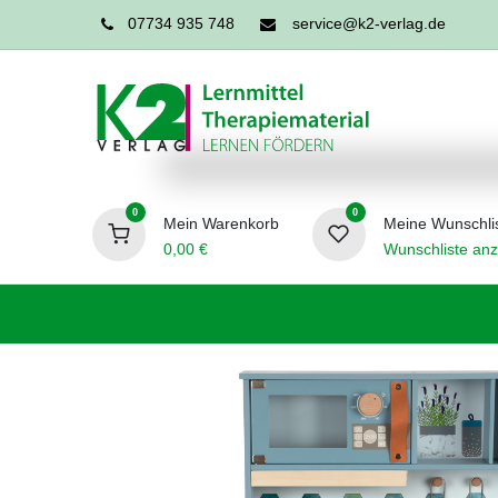
07734 935 748
service@k2-verlag.de
0
0
Mein Warenkorb
Meine Wunschli
0,00
€
Wunschliste anz
Förderpädagogik
Logopädie
Ergo