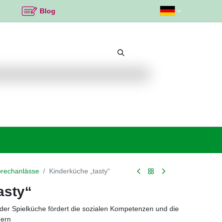
Blog
Beliebte Themen
Neu bei K2
Angebote %
Sprechanlässe
Kinderküche „tasty“
asty“
n der Spielküche fördert die sozialen Kompetenzen und die
dern