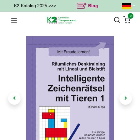
K2-Katalog 2025 >>>
Blog
0