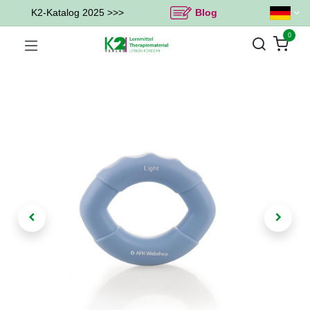
K2-Katalog 2025 >>>
Blog
0