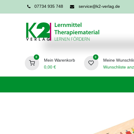
07734 935 748
service@k2-verlag.de
0
0
Mein Warenkorb
Meine Wunschli
0,00
€
Wunschliste anz
Förderpädagogik
Logopädie
Ergo