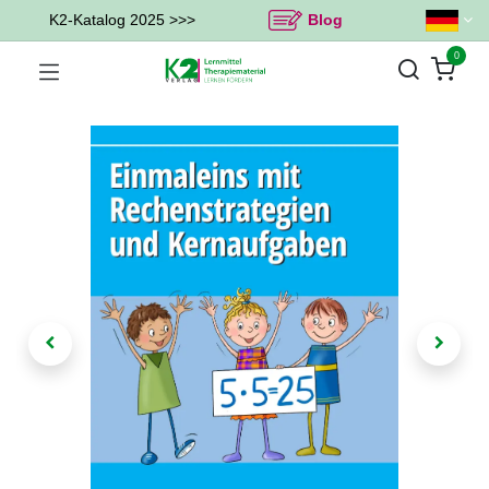
K2-Katalog 2025 >>>
Blog
0