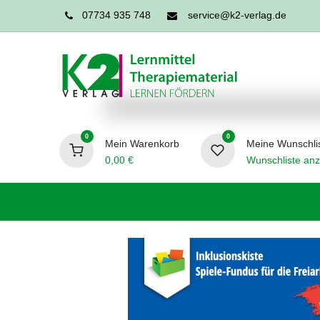
07734 935 748
service@k2-verlag.de
0
0
Mein Warenkorb
Meine Wunschli
0,00
€
Wunschliste anz
Förderpädagogik
Logopädie
Ergo