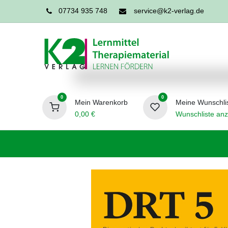
07734 935 748
service@k2-verlag.de
0
0
Mein Warenkorb
Meine Wunschli
0,00
€
Wunschliste anz
Förderpädagogik
Logopädie
Ergo