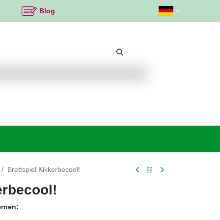
Blog
Beliebte Themen
Neu bei K2
Angebote %
Brettspiel Kikkerbecool!
erbecool!
ernen: