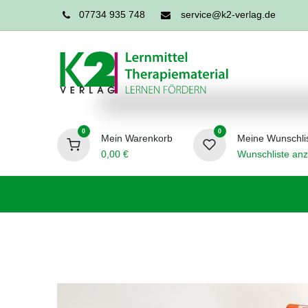
07734 935 748
service@k2-verlag.de
0
0
Mein Warenkorb
Meine Wunschli
0,00
€
Wunschliste anz
Förderpädagogik
Logopädie
Ergo