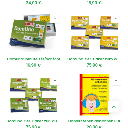
24,00
€
16,90
€
DomUno: Inlaute z/s/sch/ch1
DomUno: 5er-Paket zum Wortschatz
16,90
€
75,90
€
DomUno: 5er-Paket zur Lautwahrnehmung
Hörverstehen anbahnen PDF
75,90
€
20,00
€