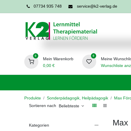
07734 935 748
service@k2-verlag.de
0
0
Mein Warenkorb
Meine Wunschli
0,00
€
Wunschliste anz
Förderpädagogik
Logopädie
Ergo
Produkte
Sonderpädagogik, Heilpädagogik
Max Förd
Sortieren nach
Beliebteste
Max 
Kategorien