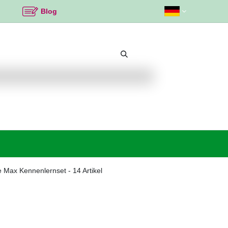
Blog
Beliebte Themen
Neu bei K2
Angebote %
e Max Kennenlernset
- 14 Artikel