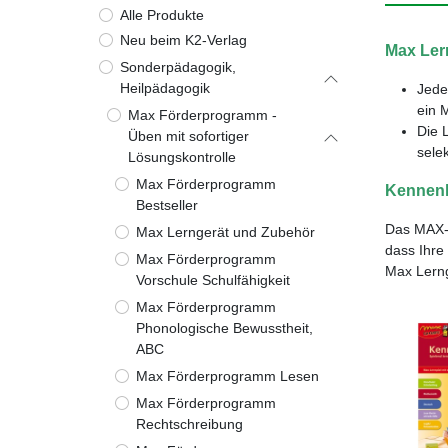
Alle Produkte
Neu beim K2-Verlag
Max Ler
Sonderpädagogik,
Heilpädagogik
Jede
ein 
Max Förderprogramm -
Die 
Üben mit sofortiger
sele
Lösungskontrolle
Max Förderprogramm
Kennenl
Bestseller
Das MAX-K
Max Lerngerät und Zubehör
dass Ihre
Max Förderprogramm
Max Lern
Vorschule Schulfähigkeit
Max Förderprogramm
Phonologische Bewusstheit,
ABC
Max Förderprogramm Lesen
Max Förderprogramm
Rechtschreibung