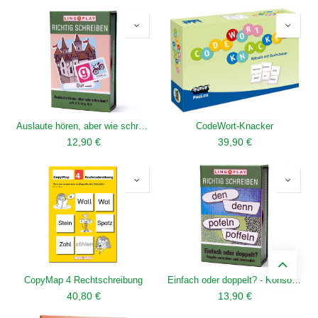
Auslaute hören, aber wie schreiben? - p/b, t/d, k/g, ß/s
CodeWort-Knacker
12,90
€
39,90
€
CopyMap 4 Rechtschreibung
Einfach oder doppelt? - Konsonantendopplung
40,80
€
13,90
€