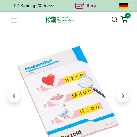
K2-Katalog 2025 >>>
Blog
0