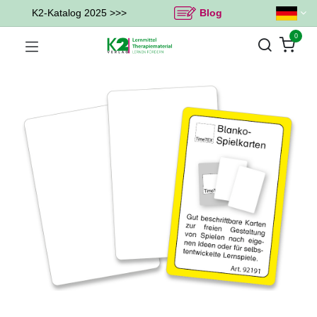
K2-Katalog 2025 >>>
Blog
0