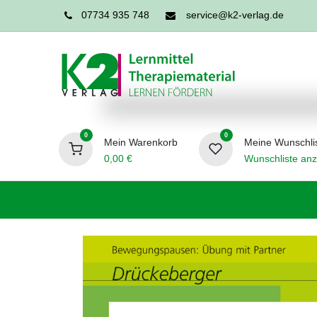
07734 935 748
service@k2-verlag.de
0
0
Mein Warenkorb
Meine Wunschli
0,00
€
Wunschliste anz
Förderpädagogik
Logopädie
Ergo