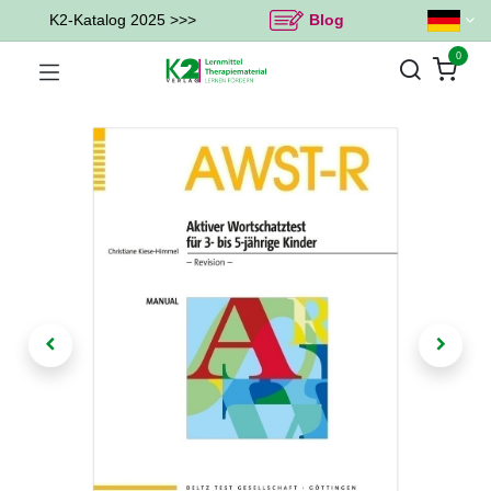
K2-Katalog 2025 >>>
Blog
0