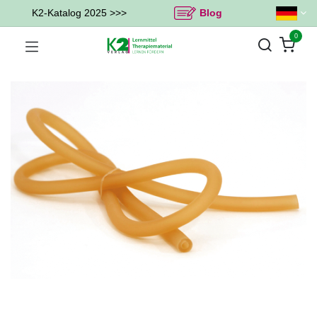
K2-Katalog 2025 >>>
Blog
0